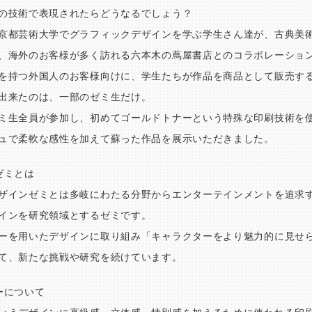
の技術で表現されたらどうなるでしょう？
京都芸術大学でグラフィックデザインを学ぶ学生さん達が、古典美
、海外のお客様が多く訪れる六本木の蔦屋書店とのコラボレーショ
を持つ外国人のお客様向けに、学生たちが作品を商品として販売す
出来たのは、一部のゼミ生だけ。
ミ生全員が参加し、初めてゴールドトナーという特殊な印刷技術を
ュで柔軟な感性を加えて蘇った作品を展示いただきました。
ゼミとは
ザインゼミとは多岐にわたる分野からエンターテインメントを追求
インを研究領域とするゼミです。
ーを用いたデザインに取り組み「キャラクターをより魅力的に見せ
て、新たな挑戦や研究を続けています。
ーについて