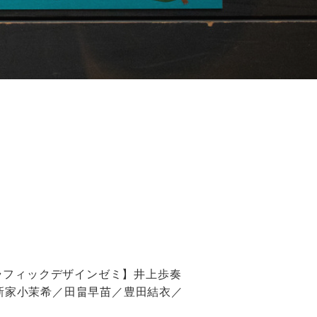
グラフィックデザインゼミ】井上歩奏
新家小茉希／田畠早苗／豊田結衣／