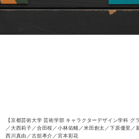
【京都芸術大学 芸術学部 キャラクターデザイン学科 
／大西莉子／合田桜／小林佑輔／米田創太／下原優里／
西川真由／古舘孝介／宮本彩花