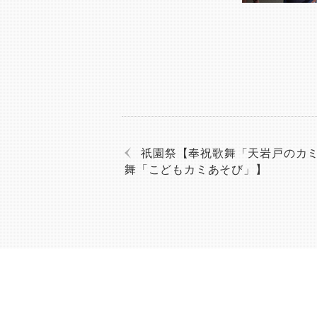
祇園祭【奉祝歌舞「天岩戸のカ
舞「こどもカミあそび」】