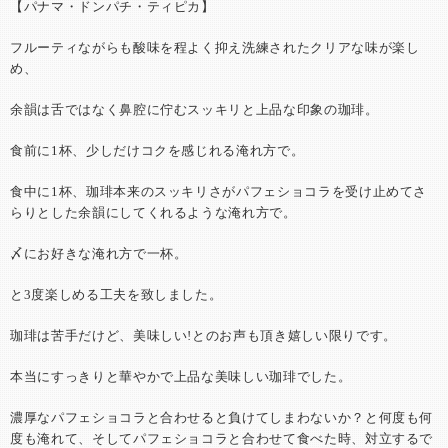
【パナマ・ドンパチ・ティピカ】
フルーティながらも酸味を程よく抑え洗練されたクリアな味が楽し
め、
余韻は舌ではなく鼻腔に佇むスッキリと上品な印象の珈琲。
食前に1杯、少しだけコクを感じれる淹れ方で。
食中に1杯、珈琲本来のスッキリさがパフェショコラを受け止めてさ
らりとした余韻にしてくれるような淹れ方で。
〆にお好きな淹れ方で一杯。
と3度楽しめる工夫を致しました。
珈琲は苦手だけど、美味しい!とのお声も頂き嬉しい限りです。
本当にすっきりと華やかで上品な美味しい珈琲でした。
濃厚なパフェショコラと合わせると負けてしまわないか？と何度も何
度も淹れて、そしてパフェショコラと合わせて食べた時、対立するで