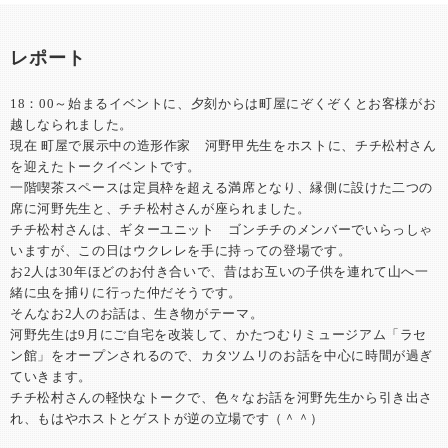
レポート
18：00～始まるイベントに、夕刻からは町屋にぞくぞくとお客様がお
越しなられました。
現在 町屋で展示中の造形作家 河野甲先生をホストに、チチ松村さん
を迎えたトークイベントです。
一階喫茶スペースは定員枠を超える満席となり、縁側に設けた二つの
席に河野先生と、チチ松村さんが座られました。
チチ松村さんは、ギターユニット ゴンチチのメンバーでいらっしゃ
いますが、この日はウクレレを手に持っての登場です。
お2人は30年ほどのお付き合いで、昔はお互いの子供を連れて山へ一
緒に虫を捕りに行った仲だそうです。
そんなお2人のお話は、生き物がテーマ。
河野先生は9月にご自宅を改装して、かたつむりミュージアム「ラセ
ン館」をオープンされるので、カタツムリのお話を中心に時間が過ぎ
ていきます。
チチ松村さんの軽快なトークで、色々なお話を河野先生から引き出さ
れ、もはやホストとゲストが逆の立場です（＾＾）