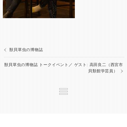
獣貝草虫の博物誌
獣貝草虫の博物誌 トークイベント／ ゲスト: 高田良二（西宮市
貝類館学芸員）