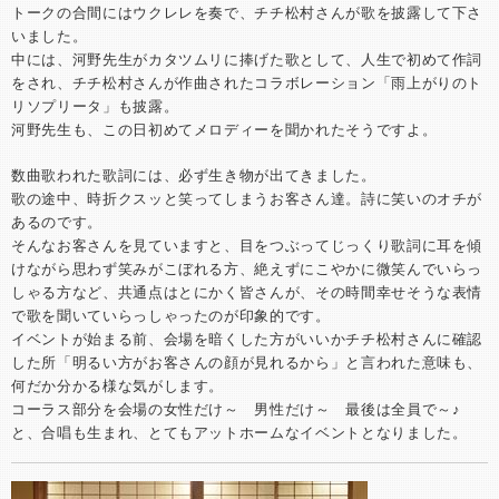
トークの合間にはウクレレを奏で、チチ松村さんが歌を披露して下さ
いました。
中には、河野先生がカタツムリに捧げた歌として、人生で初めて作詞
をされ、チチ松村さんが作曲されたコラボレーション「雨上がりのト
リソプリータ」も披露。
河野先生も、この日初めてメロディーを聞かれたそうですよ。
数曲歌われた歌詞には、必ず生き物が出てきました。
歌の途中、時折クスッと笑ってしまうお客さん達。詩に笑いのオチが
あるのです。
そんなお客さんを見ていますと、目をつぶってじっくり歌詞に耳を傾
けながら思わず笑みがこぼれる方、絶えずにこやかに微笑んでいらっ
しゃる方など、共通点はとにかく皆さんが、その時間幸せそうな表情
で歌を聞いていらっしゃったのが印象的です。
イベントが始まる前、会場を暗くした方がいいかチチ松村さんに確認
した所「明るい方がお客さんの顔が見れるから」と言われた意味も、
何だか分かる様な気がします。
コーラス部分を会場の女性だけ～ 男性だけ～ 最後は全員で～♪
と、合唱も生まれ、とてもアットホームなイベントとなりました。