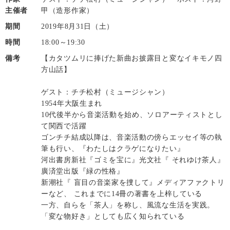
主催者
甲（造形作家）
期間
2019年8月31日（土）
時間
18:00～19:30
備考
【カタツムリに捧げた新曲お披露目と変なイキモノ四
方山話】
ゲスト：チチ松村（ミュージシャン）
1954年大阪生まれ
10代後半から音楽活動を始め、ソロアーティストとし
て関西で活躍
ゴンチチ結成以降は、音楽活動の傍らエッセイ等の執
筆も行い、『わたしはクラゲになりたい』
河出書房新社『ゴミを宝に』光文社『 それゆけ茶人』
廣済堂出版『緑の性格』
新潮社『 盲目の音楽家を捜して』メディアファクトリ
ーなど、 これまでに14冊の著書を上梓している
一方、自らを「茶人」を称し、風流な生活を実践。
「変な物好き」としても広く知られている